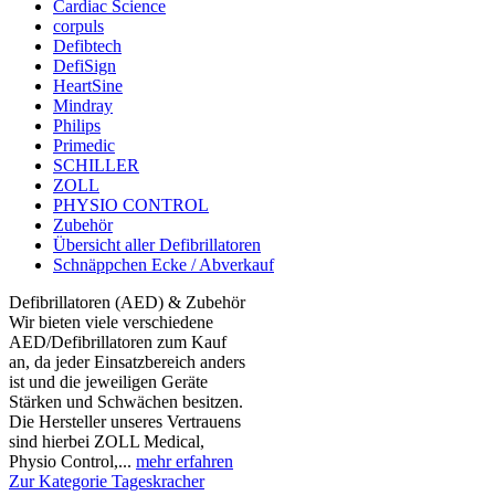
Cardiac Science
corpuls
Defibtech
DefiSign
HeartSine
Mindray
Philips
Primedic
SCHILLER
ZOLL
PHYSIO CONTROL
Zubehör
Übersicht aller Defibrillatoren
Schnäppchen Ecke / Abverkauf
Defibrillatoren (AED) & Zubehör
Wir bieten viele verschiedene
AED/Defibrillatoren zum Kauf
an, da jeder Einsatzbereich anders
ist und die jeweiligen Geräte
Stärken und Schwächen besitzen.
Die Hersteller unseres Vertrauens
sind hierbei ZOLL Medical,
Physio Control,...
mehr erfahren
Zur Kategorie Tageskracher