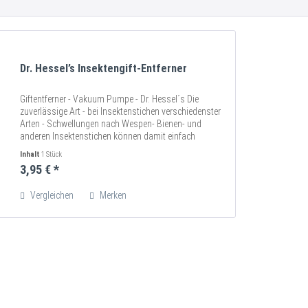
Dr. Hessel’s Insektengift-Entferner
Giftentferner - Vakuum Pumpe - Dr. Hessel´s Die
zuverlässige Art - bei Insektenstichen verschiedenster
Arten - Schwellungen nach Wespen- Bienen- und
anderen Insektenstichen können damit einfach
gelindert werden - lässt sich einfach mit...
Inhalt
1 Stück
3,95 € *
Vergleichen
Merken