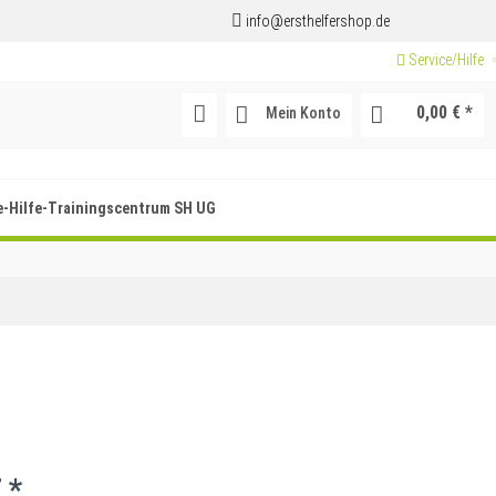
info@ersthelfershop.de
Service/Hilfe
0,00 € *
Mein Konto
e-Hilfe-Trainingscentrum SH UG
 *