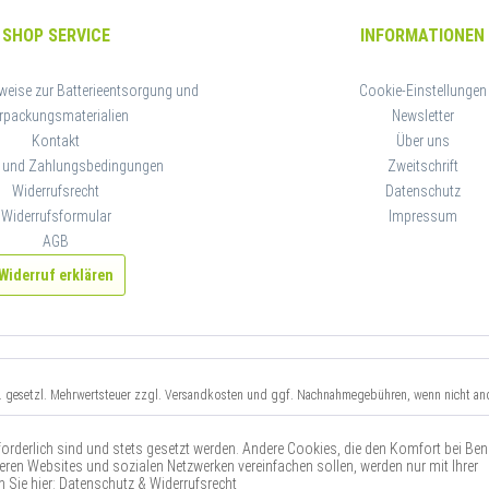
SHOP SERVICE
INFORMATIONEN
weise zur Batterieentsorgung und
Cookie-Einstellungen
rpackungsmaterialien
Newsletter
Kontakt
Über uns
 und Zahlungsbedingungen
Zweitschrift
Widerrufsrecht
Datenschutz
Widerrufsformular
Impressum
AGB
Widerruf erklären
kl. gesetzl. Mehrwertsteuer zzgl.
Versandkosten
und ggf. Nachnahmegebühren, wenn nicht and
xpressversand ist gegen Aufpreis und auf Anfrage möglich.
Nehmen Sie gerne Kontakt zu uns
rforderlich sind und stets gesetzt werden. Andere Cookies, die den Komfort bei Be
deren Websites und sozialen Netzwerken vereinfachen sollen, werden nur mit Ihrer
 Sie hier:
Datenschutz & Widerrufsrecht