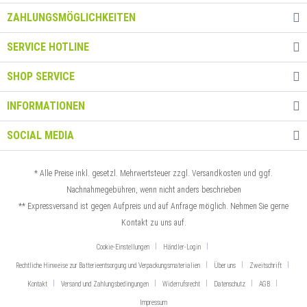
ZAHLUNGSMÖGLICHKEITEN
SERVICE HOTLINE
SHOP SERVICE
INFORMATIONEN
SOCIAL MEDIA
* Alle Preise inkl. gesetzl. Mehrwertsteuer zzgl.
Versandkosten
und ggf.
Nachnahmegebühren, wenn nicht anders beschrieben
** Expressversand ist gegen Aufpreis und auf Anfrage möglich.
Nehmen Sie gerne
Kontakt zu uns auf
.
Cookie-Einstellungen
Händler-Login
Rechtliche Hinweise zur Batterieentsorgung und Verpackungsmaterialien
Über uns
Zweitschrift
Kontakt
Versand und Zahlungsbedingungen
Widerrufsrecht
Datenschutz
AGB
Impressum